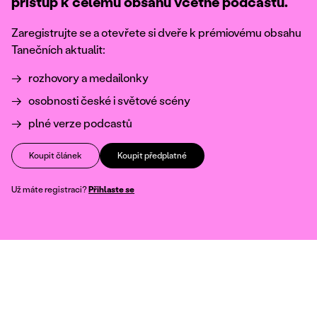
přístup k celému obsahu včetně podcastů.
Zaregistrujte se a otevřete si dveře k prémiovému obsahu
Tanečních aktualit:
rozhovory a medailonky
osobnosti české i světové scény
plné verze podcastů
Koupit článek
Koupit předplatné
Už máte registraci?
Přihlaste se