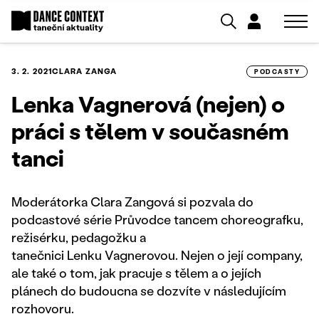
3. 2. 2021
CLARA ZANGA
PODCASTY
Lenka Vagnerová (nejen) o
práci s tělem v současném
tanci
Moderátorka Clara Zangová si pozvala do
podcastové série Průvodce tancem choreografku,
režisérku, pedagožku a
tanečnici Lenku Vagnerovou. Nejen o její company,
ale také o tom, jak pracuje s tělem a o jejích
plánech do budoucna se dozvíte v následujícím
rozhovoru.