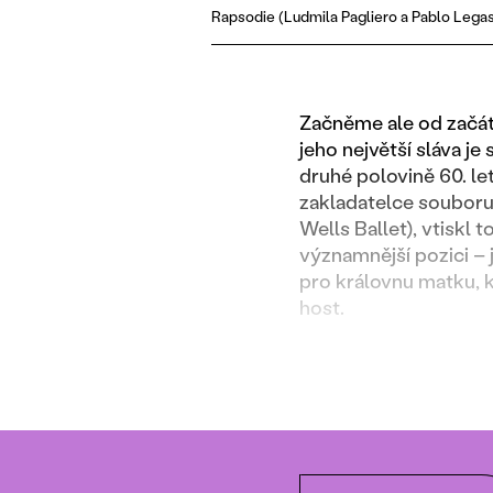
Rapsodie (Ludmila Pagliero a Pablo Legas
Začněme ale od začátk
jeho největší sláva j
druhé polovině 60. le
zakladatelce soubor
Wells Ballet), vtiskl
významnější pozici – 
pro královnu matku, k
host.