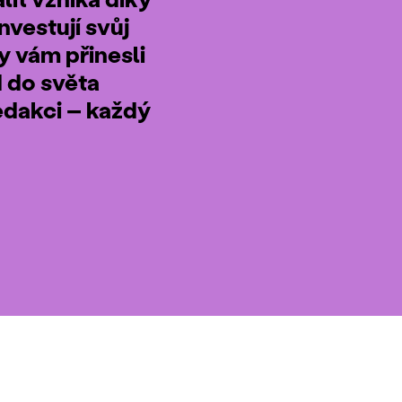
nvestují svůj
by vám přinesli
d do světa
edakci – každý