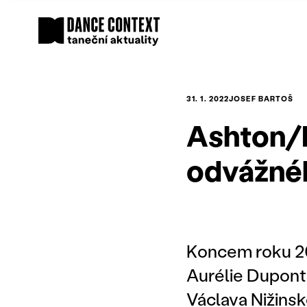
31. 1. 2022
JOSEF BARTOŠ
Ashton/E
odvážné
Koncem roku 20
Aurélie Dupont 
Václava Nižins