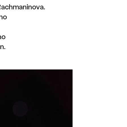
Rachmaninova.
ého
ho
n.