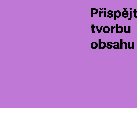
Přispěj
tvorbu
obsahu