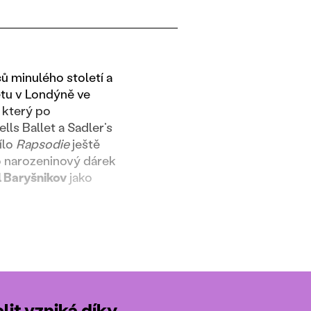
ů minulého století a
etu v Londýně ve
, který po
ls Ballet a Sadler’s
ílo
Rapsodie
ještě
ko narozeninový dárek
l Baryšnikov
jako
it vzniká díky