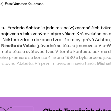
a). Foto: Yonathan Kellerman.
u. Frederic Ashton je jedním z nejvýznamnějších tvůrc
e spojována s tak zvaným zlatým věkem Královského bal
t. Některé zdroje dokonce tvrdí, že to byl právě Ashton
u
Ninette de Valois
(původně se těleso jmenovalo Vic-Wel
 tomuto tělesu světovou tvář. V tomto kontextu pak má d
jeho premiéra se konala 4. srpna 1980 a byla určena ja
rálovnu Alžbětu. Při prvním uvedení navíc tančil
Michai
Obsah Tanečních aktual