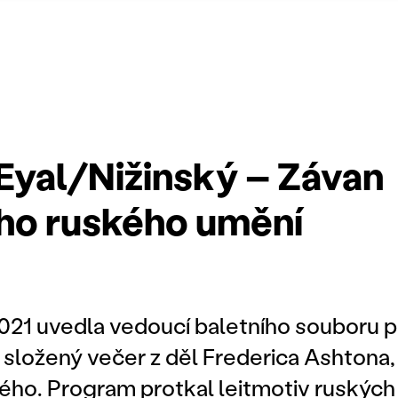
yal/Nižinský – Závan
ho ruského umění
21 uvedla vedoucí baletního souboru p
složený večer z děl Frederica Ashtona,
kého. Program protkal leitmotiv ruských