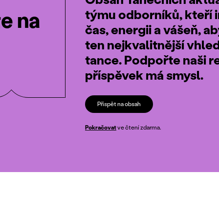
týmu odborníků, kteří i
te na
čas, energii a vášeň, a
ten nejkvalitnější vhle
tance. Podpořte naši r
příspěvek má smysl.
Přispět na obsah
Pokračovat
ve čtení zdarma.