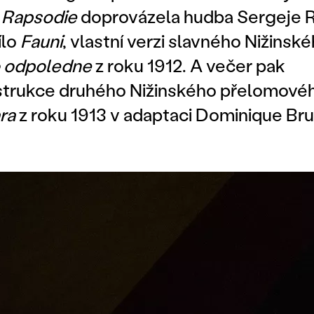
o
Rapsodie
doprovázela hudba Sergeje 
ílo
Fauni
, vlastní verzi slavného Nižinsk
 odpoledne
z roku 1912. A večer pak
strukce druhého Nižinského přelomové
ra
z roku 1913 v adaptaci Dominique Bru