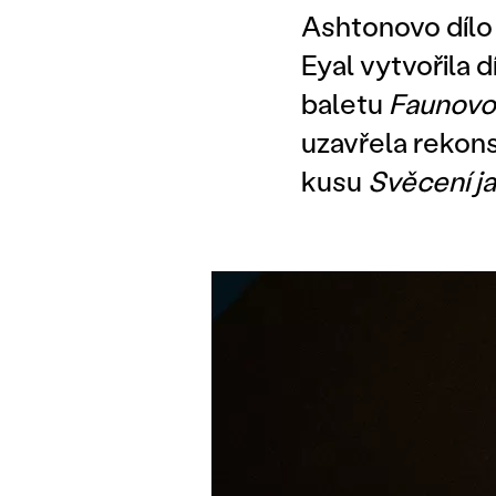
Ashtonovo díl
Eyal vytvořila d
baletu
Faunovo
uzavřela rekon
kusu
Svěcení ja