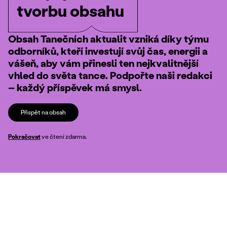
tvorbu obsahu
Obsah Tanečních aktualit vzniká díky týmu
odborníků, kteří investují svůj čas, energii a
vášeň, aby vám přinesli ten nejkvalitnější
vhled do světa tance. Podpořte naši redakci
– každý příspěvek má smysl.
Přispět na obsah
Pokračovat
ve čtení zdarma.