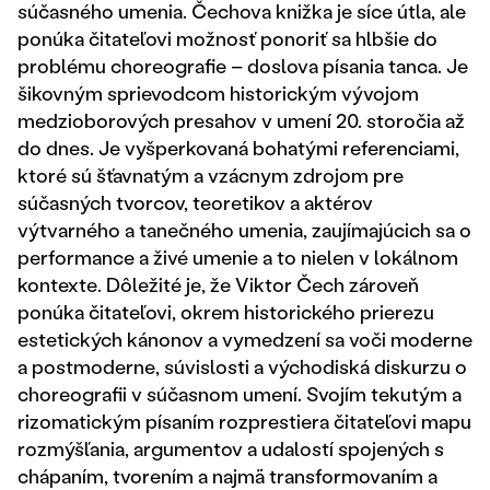
súčasného umenia. Čechova knižka je síce útla, ale
ponúka čitateľovi možnosť ponoriť sa hlbšie do
problému choreografie – doslova písania tanca. Je
šikovným sprievodcom historickým vývojom
medzioborových presahov v umení 20. storočia až
do dnes. Je vyšperkovaná bohatými referenciami,
ktoré sú šťavnatým a vzácnym zdrojom pre
súčasných tvorcov, teoretikov a aktérov
výtvarného a tanečného umenia, zaujímajúcich sa o
performance a živé umenie a to nielen v lokálnom
kontexte. Dôležité je, že Viktor Čech zároveň
ponúka čitateľovi, okrem historického prierezu
estetických kánonov a vymedzení sa voči moderne
a postmoderne, súvislosti a východiská diskurzu o
choreografii v súčasnom umení. Svojím tekutým a
rizomatickým písaním rozprestiera čitateľovi mapu
rozmýšľania, argumentov a udalostí spojených s
chápaním, tvorením a najmä transformovaním a