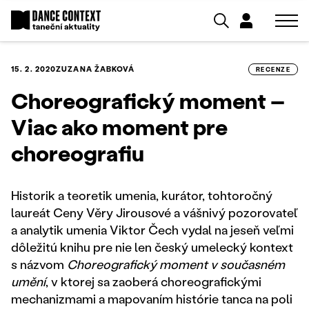
15. 2. 2020
ZUZANA ŽABKOVÁ
RECENZE
Choreografický moment –
Viac ako moment pre
choreografiu
Historik a teoretik umenia, kurátor, tohtoročný
laureát Ceny Věry Jirousové a vášnivý pozorovateľ
a analytik umenia Viktor Čech vydal na jeseň veľmi
dôležitú knihu pre nie len český umelecký kontext
s názvom
Choreografický moment v současném
umění
, v ktorej sa zaoberá choreografickými
mechanizmami a mapovaním histórie tanca na poli