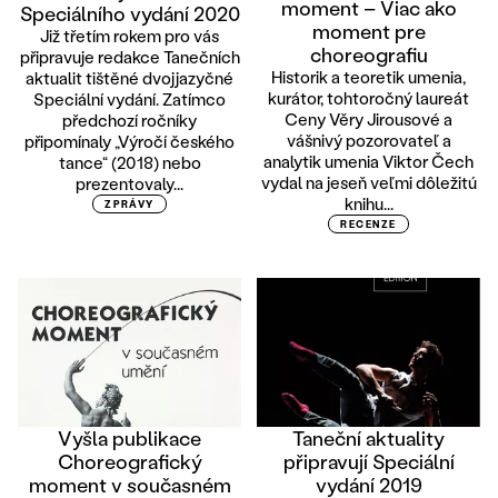
moment – Viac ako
Speciálního vydání 2020
moment pre
Již třetím rokem pro vás
choreografiu
připravuje redakce Tanečních
Historik a teoretik umenia,
aktualit tištěné dvojjazyčné
kurátor, tohtoročný laureát
Speciální vydání. Zatímco
Ceny Věry Jirousové a
předchozí ročníky
vášnivý pozorovateľ a
připomínaly „Výročí českého
analytik umenia Viktor Čech
tance“ (2018) nebo
vydal na jeseň veľmi dôležitú
prezentovaly...
knihu...
ZPRÁVY
RECENZE
Vyšla publikace
Taneční aktuality
Choreografický
připravují Speciální
moment v současném
vydání 2019