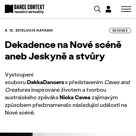
9. 12. 2013
LUCIE HAYASHI
RECENZE
Dekadence na Nové scéně
aneb Jeskyně a stvůry
Vystoupení
souboru
DekkaDancers
s představením
Caves and
Creatures
inspirované životem a tvorbou
australského zpěváka
Nicka Cavea
zajímavým
způsobem předznamenalo následující události na
Nové scéně.