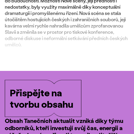
do budoucnosti. Možnosti Nové scény, její přednosti i
nedostatky, byly využity maximálně díky konceptuální
dramaturgii i promyšlenému řízení. Nová scéna se stala
útočištěm hostujících českých i zahraničních souborů, její
kavárna velmi rychle nahradila umělcům zprofanovanou
Slavii a změnila se v prostor pro tiskové konference,
odborné diskuse i neformální setkávání předních českých
umělců.
Přispějte na
tvorbu obsahu
Obsah Tanečních aktualit vzniká díky týmu
odborníků, kteří investují svůj čas, energii a