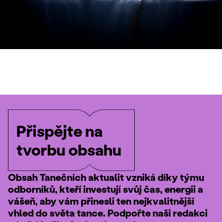
Přispějte na
tvorbu obsahu
Obsah Tanečních aktualit vzniká díky týmu
odborníků, kteří investují svůj čas, energii a
vášeň, aby vám přinesli ten nejkvalitnější
vhled do světa tance. Podpořte naši redakci