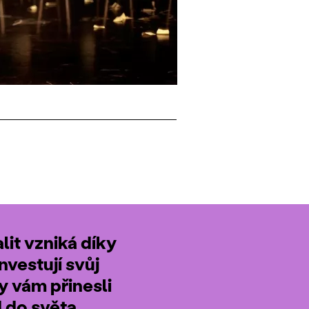
it vzniká díky
nvestují svůj
by vám přinesli
d do světa