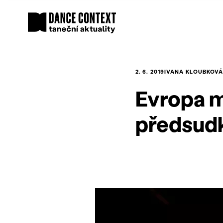
2. 6. 2019
IVANA KLOUBKOV
Evropa m
předsudk