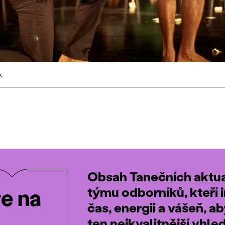
.
Obsah Tanečních aktual
týmu odborníků, kteří i
te na
čas, energii a vášeň, a
ten nejkvalitnější vhle