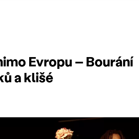
Á
imo Evropu – Bourání
ů a klišé