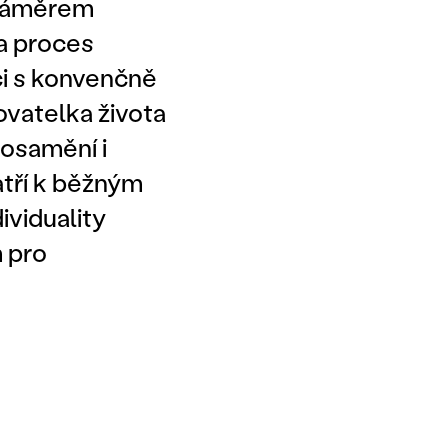
 Záměrem
a proces
ci s konvenčně
ovatelka života
 osamění i
atří k běžným
ividuality
 pro