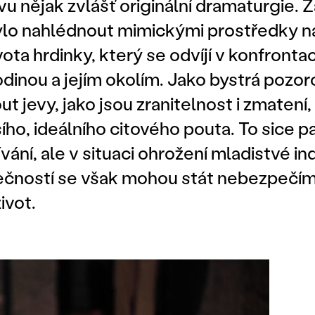
vu nějak zvlášť originální dramaturgie.
ylo nahlédnout mimickými prostředky n
ota hrdinky, který se odvíjí v konfronta
dinou a jejím okolím. Jako bystrá pozor
t jevy, jako jsou zranitelnost i zmatení,
ího, ideálního citového pouta. To sice p
ání, ale v situaci ohrožení mladistvé ind
lečností se však mohou stát nebezpečím
ivot.