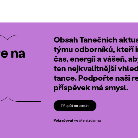
Obsah Tanečních aktual
týmu odborníků, kteří i
te na
čas, energii a vášeň, a
ten nejkvalitnější vhle
tance. Podpořte naši r
příspěvek má smysl.
Přispět na obsah
Pokračovat
ve čtení zdarma.