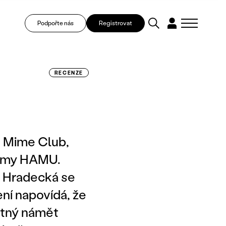
Podpořte nás
Registrovat
RECENZE
u Mime Club,
mimy HAMU.
a Hradecká se
ní napovídá, že
otný námět