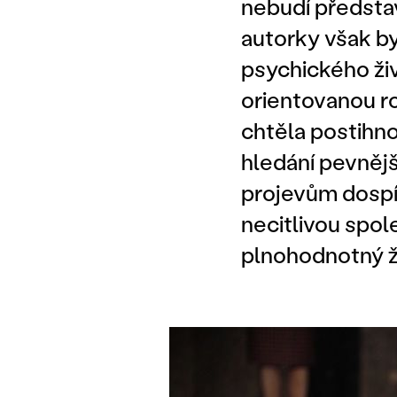
nebudí předsta
autorky však b
psychického živ
orientovanou ro
chtěla postihnou
hledání pevnějš
projevům dospív
necitlivou spo
plnohodnotný ž