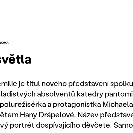
ŠKOVÁ
světla
milie je titul nového představení spolk
mladistvých absolventů katedry panto
spolurežisérka a protagonistka Michael
mětem Hany Drápelové. Název představe
vý portrét dospívajícího děvčete. Sam