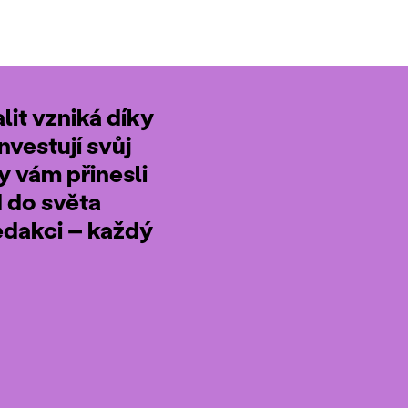
it vzniká díky
nvestují svůj
by vám přinesli
d do světa
edakci – každý