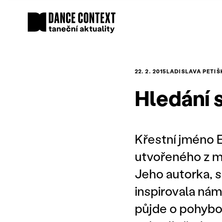
22. 2. 2015
LADISLAVA PETI
Hledání 
Křestní jméno E
utvořeného z 
Jeho autorka, 
inspirovala ná
půjde o pohybo