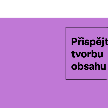
Přispěj
tvorbu
obsahu