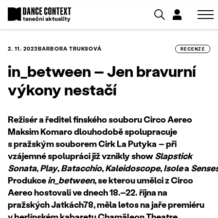
2. 11. 2023
BARBORA TRUKSOVÁ
RECENZE
in_between – Jen bravurní
výkony nestačí
Režisér a ředitel finského souboru Circo Aereo
Maksim Komaro dlouhodobě spolupracuje
s pražským souborem Cirk La Putyka
– při
vzájemné spolupráci již vznikly show
Slapstick
Sonata
,
Play
,
Batacchio
,
Kaleidoscope
,
Isole
a
Sense
Produkce
in_between
, se kterou umělci z Circo
Aereo hostovali ve dnech 18.–22.
října na
pražských Jatkách78, měla letos na jaře premiéru
v berlínském kabaretu Chamäleon Theatre.