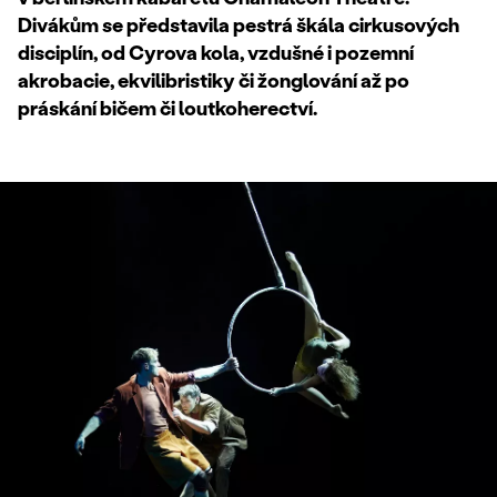
Divákům se představila pestrá škála cirkusových
disciplín, od Cyrova kola, vzdušné i pozemní
akrobacie, ekvilibristiky či žonglování až po
práskání bičem či loutkoherectví.