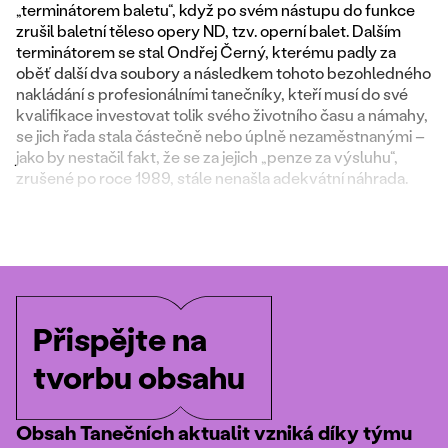
„terminátorem baletu“, když po svém nástupu do funkce
zrušil baletní těleso opery ND, tzv. operní balet. Dalším
terminátorem se stal Ondřej Černý, kterému padly za
oběť další dva soubory a následkem tohoto bezohledného
nakládání s profesionálními tanečníky, kteří musí do své
kvalifikace investovat tolik svého životního času a námahy,
se jich řada stala částečně nebo úplně nezaměstnanými –
jako by nestačil fakt, že se za jejich „penze za výsluhu“,
zrušené po roce 1989, stále nenašla adekvátní náhrada.
Přispějte na
tvorbu obsahu
Obsah Tanečních aktualit vzniká díky týmu