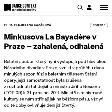
28. 11. 2014
HELENA KAZÁROVÁ
RECENZE
Minkusova La Bayadère v
Praze – zahalená, odhalená
Baletní soubor, který nyní vystupuje pod hlavičkou
Národního divadla v Praze, vznikl v průběhu dvou
minulých sezon fúzí s baletním tělesem Státní
opery, jejíž samostatnost byla zrušena
z rozhodnutí tehdejšího ministra Jiřího Bessera
(TOP 09) k 31. prosinci 2011. Ministři a ministryně
kultury se nám střídají jak na běžícím pásu, vždyť
od té doby ovlivňuje dění již čtvrtý.