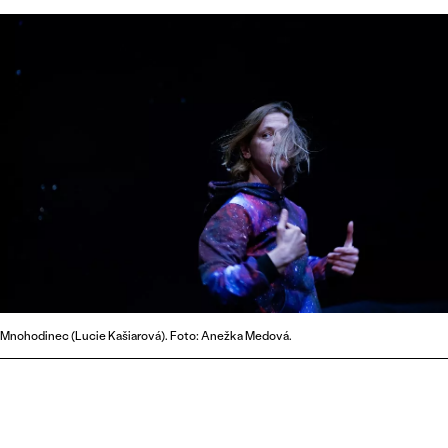
Mnohodinec (Lucie Kašiarová). Foto: Anežka Medová.