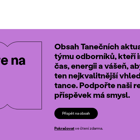
Obsah Tanečních aktual
týmu odborníků, kteří i
te na
čas, energii a vášeň, a
ten nejkvalitnější vhle
tance. Podpořte naši r
příspěvek má smysl.
Přispět na obsah
Pokračovat
ve čtení zdarma.