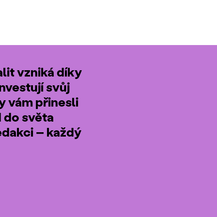
it vzniká díky
nvestují svůj
by vám přinesli
d do světa
edakci – každý