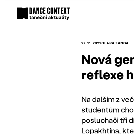
27. 11. 2022
CLARA ZANGA
Nová gen
reflexe 
Na dalším z več
studentům chor
posluchači tři 
Lopakhtina, kte