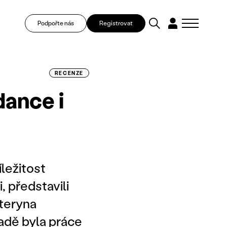
Podpořte nás
Registrovat
RECENZE
dance i
ležitost
 představili
ateryna
řadě byla práce