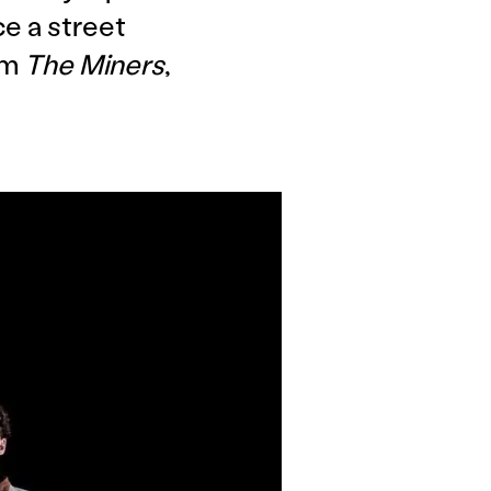
e a street
em
The Miners
,