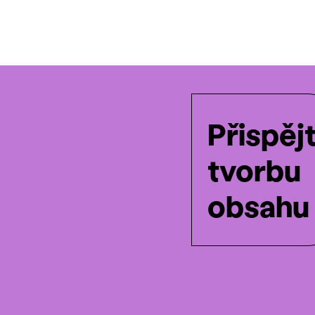
Přispěj
tvorbu
obsahu