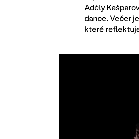
Adély Kašparové
dance. Večer j
které reflektuj