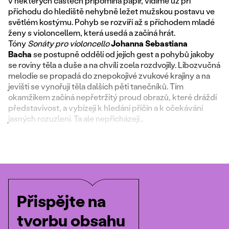
v některých částech připomíná papír, vidíme už při
příchodu do hlediště nehybně ležet mužskou postavu ve
světlém kostýmu. Pohyb se rozvíří až s příchodem mladé
ženy s violoncellem, která usedá a začíná hrát.
Tóny
Sonáty pro violoncello
Johanna Sebastiana
Bacha
se postupně oddělí od jejích gest a pohybů jakoby
se roviny těla a duše a na chvíli zcela rozdvojily. Libozvučná
melodie se propadá do znepokojivé zvukové krajiny a na
jevišti se vynořují těla dalších pěti tanečníků. Tím
okamžikem začíná nepřetržitý proud obrazů, které dráždí
představivost, a vybízejí k hledání příčin a k očekávání
jasných rozuzlení. Ta ale nepřicházejí…
Přispějte na
tvorbu obsahu