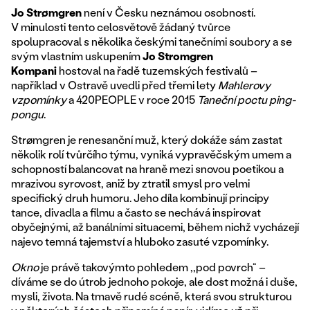
Jo Strømgren
není v Česku neznámou osobností.
V minulosti tento celosvětově žádaný tvůrce
spolupracoval s několika českými tanečními soubory a se
svým vlastním uskupením
Jo Stromgren
Kompani
hostoval na řadě tuzemských festivalů –
například v Ostravě uvedli před třemi lety
Mahlerovy
vzpomínky
a 420PEOPLE v roce 2015
Taneční poctu ping-
pongu
.
Strømgren je renesanční muž, který dokáže sám zastat
několik rolí tvůrčího týmu, vyniká vypravěčským umem a
schopností balancovat na hraně mezi snovou poetikou a
mrazivou syrovost, aniž by ztratil smysl pro velmi
specifický druh humoru. Jeho díla kombinují principy
tance, divadla a filmu a často se nechává inspirovat
obyčejnými, až banálními situacemi, během nichž vycházejí
najevo temná tajemství a hluboko zasuté vzpomínky.
Okno
je právě takovýmto pohledem ,,pod povrch“ –
díváme se do útrob jednoho pokoje, ale dost možná i duše,
mysli, života. Na tmavě rudé scéně, která svou strukturou