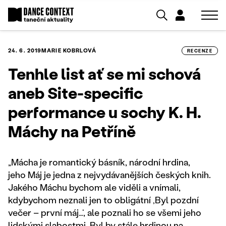
24. 6. 2019
MARIE KOBRLOVÁ
RECENZE
Tenhle list ať se mi schová
aneb Site-specific
performance u sochy K. H.
Máchy na Petříně
„Mácha je romantický básník, národní hrdina,
jeho Máj je jedna z nejvydávanějších českých knih.
Jakého Máchu bychom ale viděli a vnímali,
kdybychom neznali jen to obligátní ‚Byl pozdní
večer – první máj…‘, ale poznali ho se všemi jeho
lidskými slabostmi. Byl by stále hrdinou na