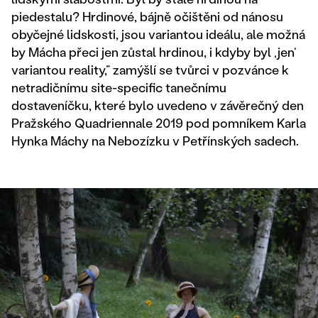
piedestalu? Hrdinové, bájně očištěni od nánosu
obyčejné lidskosti, jsou variantou ideálu, ale možná
by Mácha přeci jen zůstal hrdinou, i kdyby byl ‚jen‘
variantou reality,” zamýšlí se tvůrci v pozvánce k
netradičnímu site-specific tanečnímu
dostaveníčku, které bylo uvedeno v závěrečný den
Pražského Quadriennale 2019 pod pomníkem Karla
Hynka Máchy na Nebozízku v Petřínských sadech.