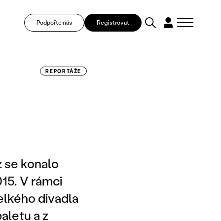
Podpořte nás
Registrovat
REPORTÁŽE
z se konalo
15. V rámci
Velkého divadla
aletu a z