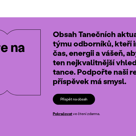
Obsah Tanečních aktual
týmu odborníků, kteří i
te na
čas, energii a vášeň, a
ten nejkvalitnější vhle
tance. Podpořte naši r
příspěvek má smysl.
Přispět na obsah
Pokračovat
ve čtení zdarma.