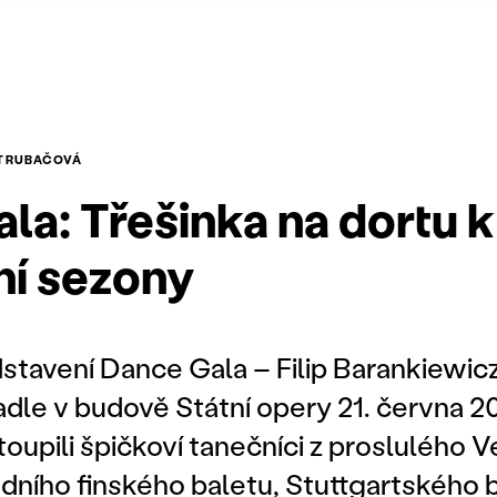
 TRUBAČOVÁ
la: Třešinka na dortu k
í sezony
stavení Dance Gala – Filip Barankiewic
dle v budově Státní opery 21. června 20
oupili špičkoví tanečníci z proslulého 
ního finského baletu, Stuttgartského b