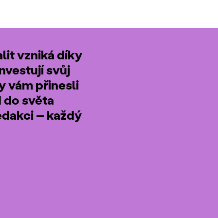
it vzniká díky
nvestují svůj
by vám přinesli
d do světa
edakci – každý