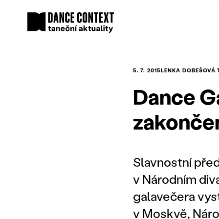
5. 7. 2015
LENKA DOBEŠOVÁ
Dance Ga
zakončen
Slavnostní před
v Národním diva
galavečera vyst
v Moskvě, Národ