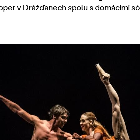
per v Drážďanech spolu s domácími só
.