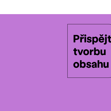
Přispěj
tvorbu
obsahu