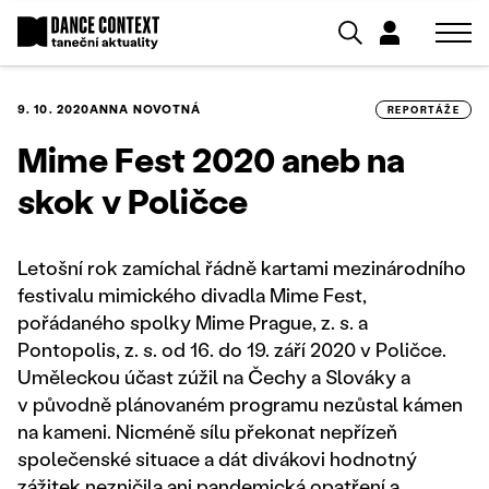
9. 10. 2020
ANNA NOVOTNÁ
REPORTÁŽE
Mime Fest 2020 aneb na
skok v Poličce
Letošní rok zamíchal řádně kartami mezinárodního
festivalu mimického divadla Mime Fest,
pořádaného spolky Mime Prague, z. s. a
Pontopolis, z. s. od 16. do 19. září 2020 v Poličce.
Uměleckou účast zúžil na Čechy a Slováky a
v původně plánovaném programu nezůstal kámen
na kameni. Nicméně sílu překonat nepřízeň
společenské situace a dát divákovi hodnotný
zážitek nezničila ani pandemická opatření a