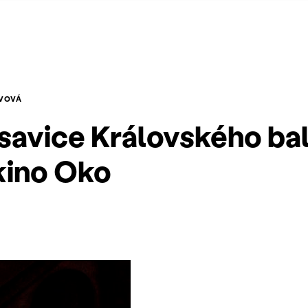
OVOVÁ
asavice Královského ba
 kino Oko