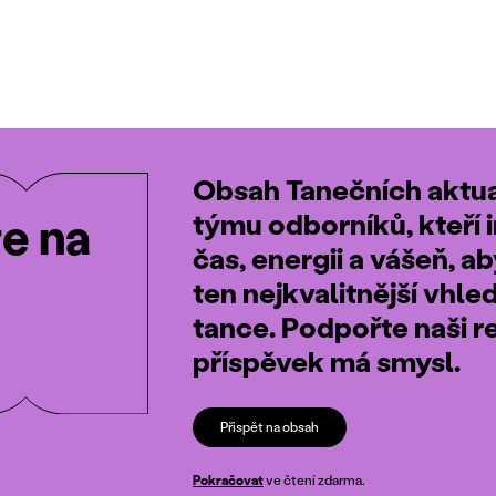
Obsah Tanečních aktual
týmu odborníků, kteří i
te na
čas, energii a vášeň, a
ten nejkvalitnější vhle
tance. Podpořte naši r
příspěvek má smysl.
Přispět na obsah
Pokračovat
ve čtení zdarma.