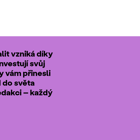
it vzniká díky
nvestují svůj
by vám přinesli
d do světa
edakci – každý