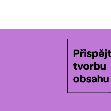
Přispěj
tvorbu
obsahu