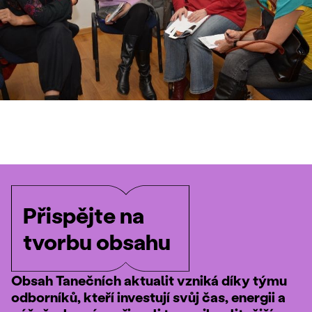
Přispějte na
tvorbu obsahu
Obsah Tanečních aktualit vzniká díky týmu
odborníků, kteří investují svůj čas, energii a