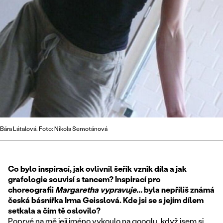
Bára Látalová. Foto: Nikola Semotánová
Co bylo inspirací, jak ovlivnil šeřík vznik díla a jak
grafologie souvisí s tancem?
Inspirací pro
choreografii
Margaretha vypravuje...
byla nepříliš známá
česká básnířka Irma Geisslová. Kde jsi se s jejím dílem
setkala a čím tě oslovilo?
Poprvé na mě její jméno vykoulo na googlu, když jsem si