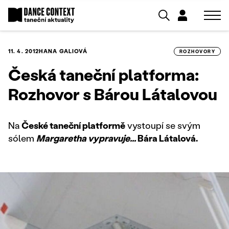
11. 4. 2012
HANA GALIOVÁ
ROZHOVORY
Česká taneční platforma:
Rozhovor s Bárou Látalovou
Na
České taneční platformě
vystoupí se svým
sólem
Margaretha vypravuje...
Bára Látalová.