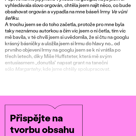
vyhledávala slovo orgován, chtěla jsem najít něco, co bude
obsahovat orgován a vypadla na mne báseň Irmy
Ve vůni
šeříku
.
A trochu jsem se do toho začetla, protože pro mne byla
taky neznámou autorkou a čím víc jsem o ní četla, tím víc
mě bavila, v té chvíli jsem si uvědomila, že si čtu na googlu
krásný básničky a uložila jsem si Irmu do hlavy no... od
prvního objevení Irmy na googlu jsem se k ní vrátila po
třech letech, díky Míše Huffsteter, která mě svým
entusiasmem „donutila“ napsat grant na taneční
sólo
Margartehy
, kde jsme chtěly spolupracovat.
Přispějte na
tvorbu obsahu