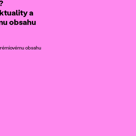
?
ktuality a
ému obsahu
k prémiovému obsahu