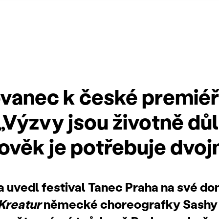
tovanec k české premié
„Výzvy jsou životně důl
ověk je potřebuje dvoj
 uvedl festival Tanec Praha na své d
Kreatur
německé choreografky Sashy 