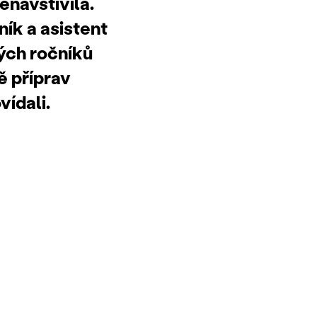
navštívila.
ník a asistent
ých ročníků
ě příprav
vídali.