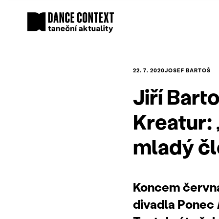
22. 7. 2020
JOSEF BARTOŠ
Jiří Bar
Kreatur: 
mladý čl
Koncem června
divadla Ponec