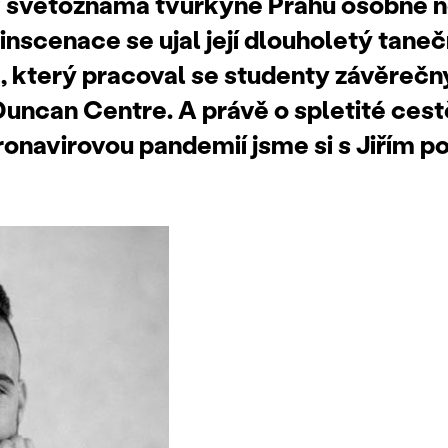
 světoznámá tvůrkyně Prahu osobně ne
nscenace se ujal její dlouholetý taneč
c, který pracoval se studenty závěrečn
uncan Centre. A právě o spletité cest
onavirovou pandemií jsme si s Jiřím po