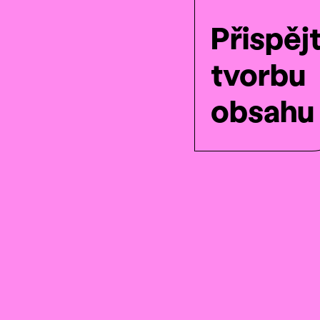
Přispěj
tvorbu
obsahu