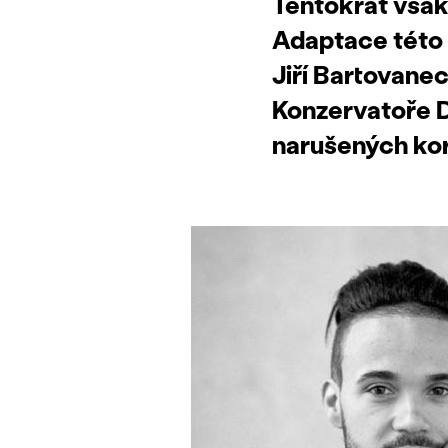
Tentokrát však
Adaptace této i
Jiří Bartovane
Konzervatoře D
narušených kor