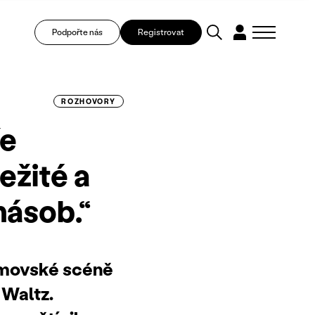
Podpořte nás
Registrovat
ROZHOVORY
ře
ežité a
násob.“
omovské scéně
Waltz.