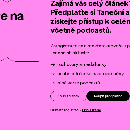
Zajímá vás celý článek
Předplaťte si Taneční a
te na
získejte přístup k cel
včetně podcastů.
Zaregistrujte se a otevřete si dveře 
Tanečních aktualit:
rozhovory a medailonky
osobnosti české i světové scény
plné verze podcastů
Koupit článek
Koupit předplatné
Už máte registraci?
Přihlaste se