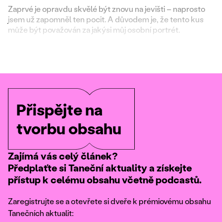
Zaprvé je opravdu skvělé být znovu na jevišti – naprosto
jsem už zapomněl ten pocit. A důvodem je, že tento kus
může být považován za jakýsi můj osobní portrét.
Přispějte na
tvorbu obsahu
Zajímá vás celý článek?
Předplaťte si Taneční aktuality a získejte
přístup k celému obsahu včetně podcastů.
Zaregistrujte se a otevřete si dveře k prémiovému obsahu
Tanečních aktualit: