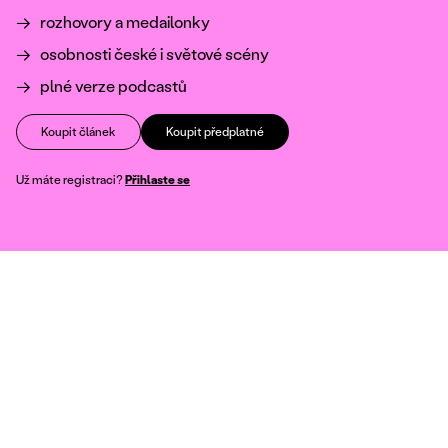
rozhovory a medailonky
osobnosti české i světové scény
plné verze podcastů
Koupit článek
Koupit předplatné
Už máte registraci?
Přihlaste se