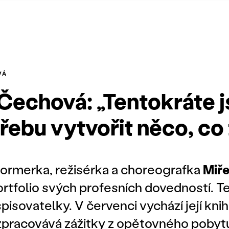
VÁ
Čechová: „Tentokráte 
řebu vytvořit něco, co 
formerka, režisérka a choreografka
Miř
portfolio svých profesních dovedností. 
spisovatelky. V červenci vychází její kni
ž zpracovává zážitky z opětovného poby