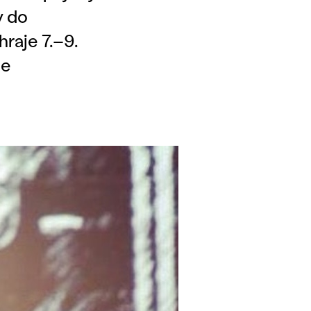
y do
raje 7.–9.
se