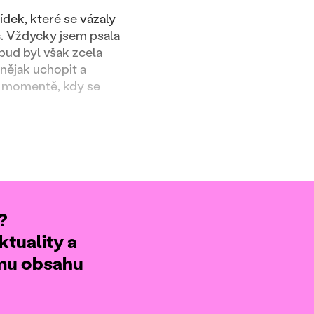
dek, které se vázaly
č. Vždycky jsem psala
opud byl však zcela
 nějak uchopit a
 v momentě, kdy se
?
ktuality a
ému obsahu