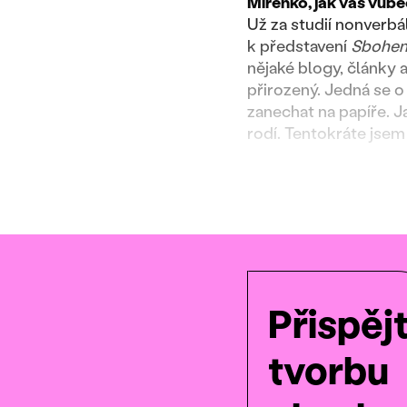
Miřenko, jak vás vůbe
Už za studií nonverb
k představení
Sbohem
nějaké blogy, články 
přirozený. Jedná se o 
zanechat na papíře. J
rodí. Tentokráte jsem
Přispěj
tvorbu