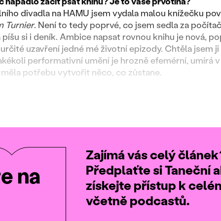
c napadlo začít psát knihu? Je to vaše prvotina?
álního divadla na HAMU jsem vydala malou knížečku poví
 Turnier
. Není to tedy poprvé, co jsem sedla za počíta
a píšu si i deník. Ambice napsat rovnou knihu je nová, p
určité uzavření jedné mé životní epizody. Chtěla jsem ji
akékoli performativní umění je hrozně efemérní, umírá
 měla potřebu vytvořit něco, co zůstane.
Zajímá vás celý článek
Předplaťte si Taneční a
te na
získejte přístup k cel
včetně podcastů.