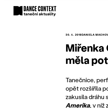
30. 4. 2018
DANIELA MACHO
Miřenka 
měla pot
Tanečnice, per
opět rozšířila 
zakusila dráhu 
Amerika
, v ní