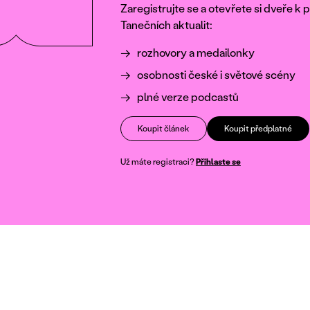
Zaregistrujte se a otevřete si dveře 
Tanečních aktualit:
rozhovory a medailonky
osobnosti české i světové scény
plné verze podcastů
Koupit článek
Koupit předplatné
Už máte registraci?
Přihlaste se