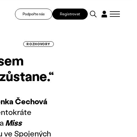
Podpořte nás
Registrovat
ROZHOVORY
jsem
zůstane.“
enka Čechová
Tentokráte
ha
Miss
tu ve Spojených