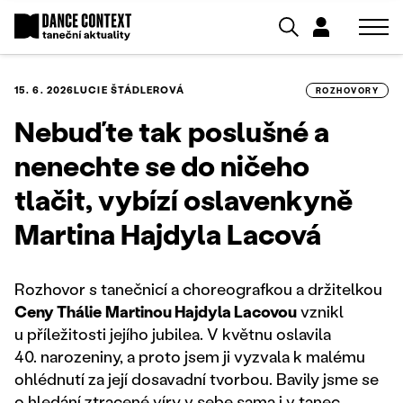
15. 6. 2026
LUCIE ŠTÁDLEROVÁ
ROZHOVORY
Nebuďte tak poslušné a
nenechte se do ničeho
tlačit, vybízí oslavenkyně
Martina Hajdyla Lacová
Rozhovor s tanečnicí a choreografkou a držitelkou
Ceny Thálie
Martinou Hajdyla Lacovou
vznikl
u příležitosti jejího jubilea. V květnu oslavila
40. narozeniny, a proto jsem ji vyzvala k malému
ohlédnutí za její dosavadní tvorbou. Bavily jsme se
o hledání ztracené víry v sebe sama i v tanec,