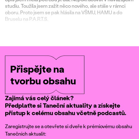
studiu. Toužila jsem zažít něco nového, ale stále v rámci
oboru. Proto jsem se pak hlásila na VŠMU, HAMU a do
Bruselu na P.A.R.T.S.
Přispějte na
tvorbu obsahu
Zajímá vás celý článek?
Předplaťte si Taneční aktuality a získejte
přístup k celému obsahu včetně podcastů.
Zaregistrujte se a otevřete si dveře k prémiovému obsahu
Tanečních aktualit: