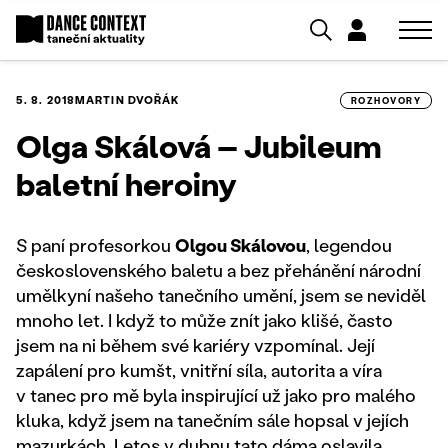
5. 8. 2018
MARTIN DVOŘÁK
ROZHOVORY
Olga Skálová – Jubileum
baletní heroiny
S paní profesorkou
Olgou Skálovou
, legendou
československého baletu a bez přehánění národní
umělkyní našeho tanečního umění, jsem se neviděl
mnoho let. I když to může znít jako klišé, často
jsem na ni během své kariéry vzpomínal. Její
zapálení pro kumšt, vnitřní síla, autorita a víra
v tanec pro mě byla inspirující už jako pro malého
kluka, když jsem na tanečním sále hopsal v jejích
mazurkách. Letos v dubnu tato dáma oslavila