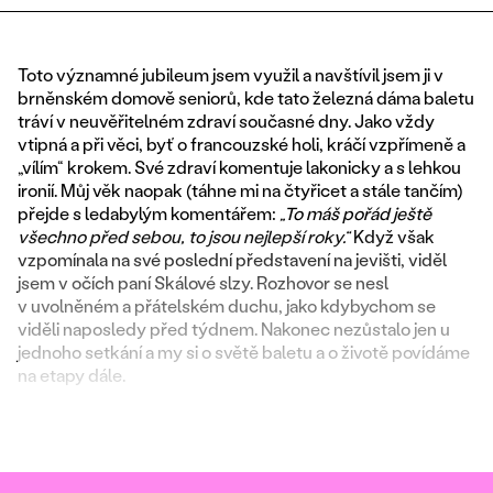
Toto významné jubileum jsem využil a navštívil jsem ji v
brněnském domově seniorů, kde tato železná dáma baletu
tráví v neuvěřitelném zdraví současné dny. Jako vždy
vtipná a při věci, byť o francouzské holi, kráčí vzpřímeně a
„vílím“ krokem. Své zdraví komentuje lakonicky a s lehkou
ironií. Můj věk naopak (táhne mi na čtyřicet a stále tančím)
přejde s ledabylým komentářem:
„To máš pořád ještě
všechno před sebou, to jsou nejlepší roky.“
Když však
vzpomínala na své poslední představení na jevišti, viděl
jsem v očích paní Skálové slzy. Rozhovor se nesl
v uvolněném a přátelském duchu, jako kdybychom se
viděli naposledy před týdnem. Nakonec nezůstalo jen u
jednoho setkání a my si o světě baletu a o životě povídáme
na etapy dále.