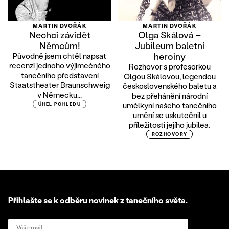
MARTIN DVOŘÁK
MARTIN DVOŘÁK
Nechci závidět
Olga Skálová –
Němcům!
Jubileum baletní
heroiny
Původně jsem chtěl napsat
recenzi jednoho výjimečného
Rozhovor s profesorkou
tanečního představení
Olgou Skálovou, legendou
Staatstheater Braunschweig
československého baletu a
v Německu...
bez přehánění národní
umělkyní našeho tanečního
ÚHEL POHLEDU
umění se uskutečnil u
příležitosti jejího jubilea.
ROZHOVORY
Přihlašte se k odběru novinek z tanečního světa.