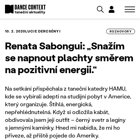
10. 2. 2020
LUCIE DERCSÉNYI
ROZHOVORY
Renata Sabongui: „Snažím
se napnout plachty směrem
na pozitivní energii.“
Na setkání přispěchala z taneční katedry HAMU,
kde se vybírali adepti na studijní pobyt v Americe,
který organizuje. Štíhlá, energická,
nepřehlédnutelná. Když si odložila kabát,
obdivovala jsem její outfit – černý svetr a legíny
s jemnými kamínky. Hned mi nabídla, že mi ho
přiveze, až příště pojede do Ameriky.