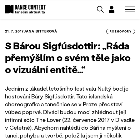
21. 7. 2017
JANA BITTEROVÁ
ROZHOVORY
S Bárou Sigfúsdottir: „Ráda
přemýšlím o svém těle jako
o vizuální entitě…“
Jedním z lákadel letošního festivalu Nultý bod je
hostování Báry Sigfúsdottir. Tato islandská
choreografka a tanečnice se v Praze představí
vůbec poprvé. Diváci budou moci zhlédnout její
intimní sólo The Lover (22. července 2017 v Divadle
v Celetné). Abychom nahlédli do Bářina myšlení o
tanci, pohybu a tvorbě, položila jsem jí několik