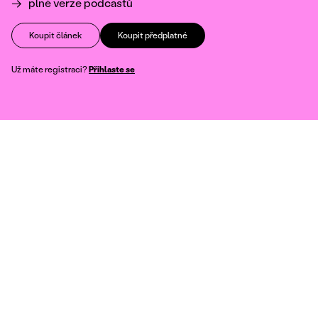
plné verze podcastů
Koupit článek
Koupit předplatné
Už máte registraci?
Přihlaste se