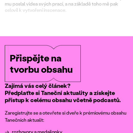
mu poslal videa svých prací, a na základě toho mě pak
oslovil k vytvoření inscenace.
Přispějte na
tvorbu obsahu
Zajímá vás celý článek?
Předplaťte si Taneční aktuality a získejte
přístup k celému obsahu včetně podcastů.
Zaregistrujte se a otevřete si dveře k prémiovému obsahu
Tanečních aktualit:
rozhovory a medailonky