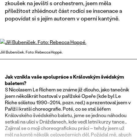
zkoušek na jevišti s orchestrem, jsem měla
příležitost zhlédnout část rodící se inscenace a
popovídat si s jejím autorem v operní kantýně.
Jiří Bubeníček. Foto: Rebecca Hoppé.
Jak vznikla vaše spolupráce s Královským švédským
baletem?
S Nicolasem Le Richem se známe již dlouho, jako tanečník
jsem několikrát hostoval v pařížské Opeře (kde byl Le
Riche sólistou 1990–2014, pozn. red.) a prezentoval jsem v
Paříži i kratší choreografie. Poté, co se stal šéfem
Královského švédského baletu, jsme se jednou náhodou
setkali na ulici v Drážďanech, kde vedl letní kurzy tance…
Zajímal se o moji choreografickou práci – tehdy jsem už
měl na kontě několik celovečerních děl. Požádal mě, abych