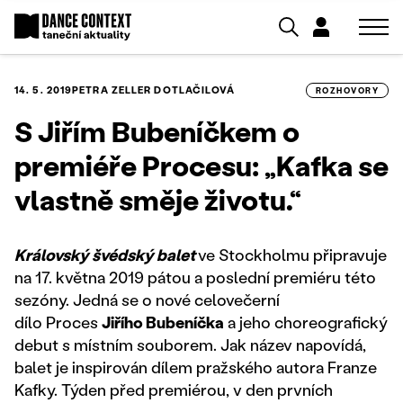
14. 5. 2019
PETRA ZELLER DOTLAČILOVÁ
ROZHOVORY
S Jiřím Bubeníčkem o
premiéře Procesu: „Kafka se
vlastně směje životu.“
Královský švédský balet
ve Stockholmu připravuje
na 17. května 2019 pátou a poslední premiéru této
sezóny. Jedná se o nové celovečerní
dílo Proces
Jiřího Bubeníčka
a jeho choreografický
debut s místním souborem. Jak název napovídá,
balet je inspirován dílem pražského autora Franze
Kafky. Týden před premiérou, v den prvních