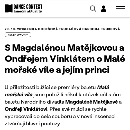
28. 10. 2016
LENKA DOBEŠOVÁ TRUBAČOVÁ
BARBORA TRUKSOVÁ
ROZHOVORY
S Magdalénou Matějkovou a
Ondřejem Vinklátem o Malé
mořské víle a jejím princi
U příležitosti blížící se premiéry baletu
Malá
mořská víla
jsme položili několik otázek sólistům
baletu Národního divadla
Magdaléně Matějkové
a
Ondřeji Vinklátovi
. Přes své mládí se rychle
vypracovali do čela souboru a v nové inscenaci
ztvárňují hlavní postavy.