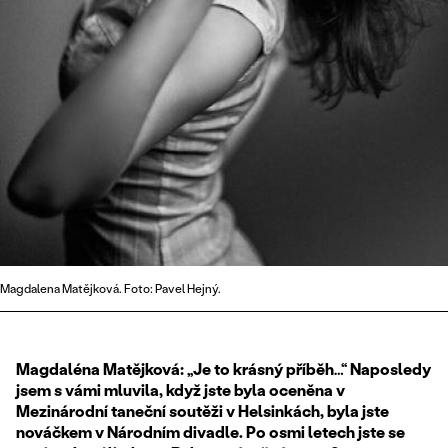
Magdalena Matějková. Foto: Pavel Hejný.
Magdaléna Matějková: „Je to krásný příběh…“
Naposledy
jsem s vámi mluvila, když jste byla oceněna v
Mezinárodní taneční soutěži v Helsinkách, byla jste
nováčkem v Národním divadle. Po osmi letech jste se