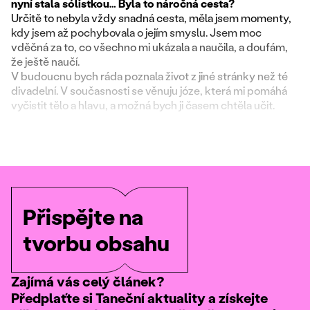
nyní stala sólistkou… Byla to náročná cesta?
Určitě to nebyla vždy snadná cesta, měla jsem momenty,
kdy jsem až pochybovala o jejím smyslu. Jsem moc
vděčná za to, co všechno mi ukázala a naučila, a doufám,
že ještě naučí.
V budoucnu bych ráda poznala život z jiné stránky než té
divadelní. V současnosti se věnuju józe, která mi pomáhá
vyčistit tělo a hlavu, a možná bych ji časem chtěla učit.
Přispějte na
tvorbu obsahu
Zajímá vás celý článek?
Předplaťte si Taneční aktuality a získejte