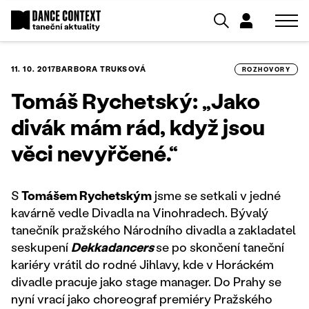
11. 10. 2017
BARBORA TRUKSOVÁ
ROZHOVORY
Tomáš Rychetský: „Jako
divák mám rád, když jsou
věci nevyřčené.“
S
Tomášem Rychetským
jsme se setkali v jedné
kavárně vedle Divadla na Vinohradech. Bývalý
tanečník pražského Národního divadla a zakladatel
seskupení
Dekkadancers
se po skončení taneční
kariéry vrátil do rodné Jihlavy, kde v Horáckém
divadle pracuje jako stage manager. Do Prahy se
nyní vrací jako choreograf premiéry Pražského