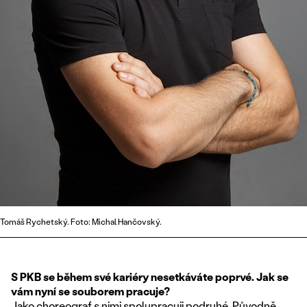
Tomáš Rychetský. Foto: Michal Hančovský.
S PKB se během své kariéry nesetkáváte poprvé. Jak se
vám nyní se souborem pracuje?
Jako choreograf s nimi spolupracuji podruhé. Původně