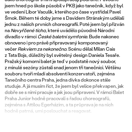
jsem hned po škole působil v PKB jako tanečník, když byl
ve vedení Libor Vaculík, kterého po čase vystřídal Pavel
Šmok. Během té doby jsme s Davidem Stránským udělali
jednu z našich prvních choreografií. Poté jsem byl přizván
na
Nevyřčené ticho
, které uvádělo původně Národní
divadlo v rámci
České baletní symfonie
. Bude nakonec
obnoveno i pro právě připravovaný komponovaný
večer
Rekviem za nekonečno
. Scénu dělal Milan Cais
z Tata Bojs, důležitý byl světelný design Daniela Tesaře.
Pražský komorní balet je teď v podstatě nový soubor,
z minulé sezóny zůstali snad jenom tři tanečníci. Většinu
souboru tvoří mladí absolventi konzervatoří, zejména
Tanečního centra Praha, jedna dívka dokonce stále
studuje. A já musím říct, že jsem byl velice překvapen, jak
dobře se s nimi pracuje a jak jsou připravení. V rámci Balet
Praha Junior hodně pracovali s řadou choreografů,
zejména s Attilou Egerházim, a ta průprava je na nich
hodně patrná, umí poslouchat a reagovat.