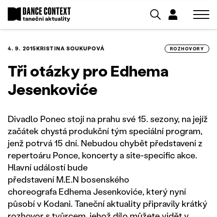
4. 9. 2015
KRISTINA SOUKUPOVÁ
ROZHOVORY
Tři otázky pro Edhema
Jesenkoviće
Divadlo Ponec stojí na prahu své 15. sezony, na jejíž
začátek chystá produkční tým speciální program,
jenž potrvá 15 dní. Nebudou chybět představení z
repertoáru Ponce, koncerty a site-specific akce.
Hlavní událostí bude
představení M.E.N bosenského
choreografa Edhema Jesenkoviće, který nyní
působí v Kodani. Taneční aktuality připravily krátký
rozhovor s tvůrcem, jehož dílo můžete vidět v