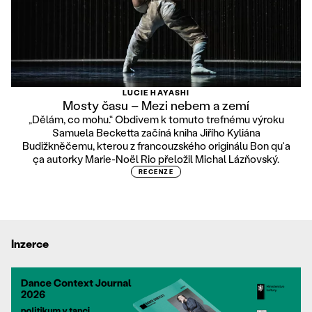
LUCIE HAYASHI
Mosty času – Mezi nebem a zemí
„Dělám, co mohu.“ Obdivem k tomuto trefnému výroku
Samuela Becketta začíná kniha Jiřího Kyliána
Budižkněčemu, kterou z francouzského originálu Bon quʾa
ça autorky Marie-Noël Rio přeložil Michal Lázňovský.
RECENZE
Inzerce