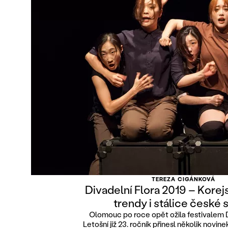
TEREZA CIGÁNKOVÁ
Divadelní Flora 2019 – Korej
trendy i stálice české
Olomouc po roce opět ožila festivalem D
Letošní již 23. ročník přinesl několik novine