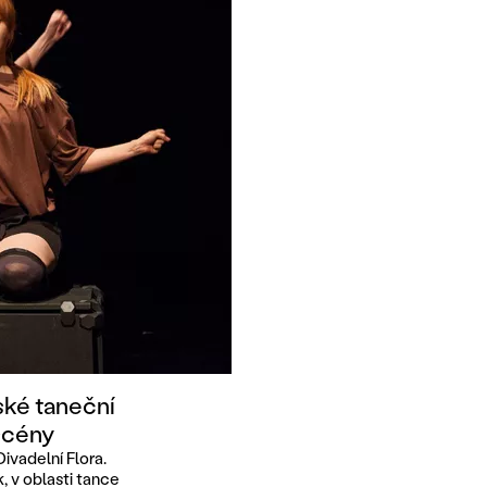
ské taneční
 scény
ivadelní Flora.
k, v oblasti tance