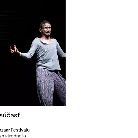
 súčasť
zaar Festivalu
zo strednej a