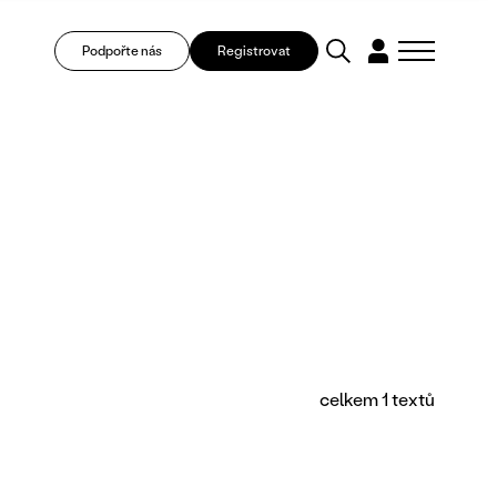
Podpořte nás
Registrovat
celkem 1 textů