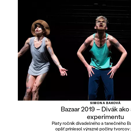
SIMONA BAKOVÁ
Bazaar 2019 – Divák ako
experimentu
Piaty ročník divadelného a tanečného Ba
opäť priniesol výrazné počiny tvorcov 