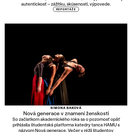
autentickosť – zážitku, skúsenosti, výpovede.
REPORTÁŽE
SIMONA BAKOVÁ
Nová generace v znamení ženskosti
So začiatkom akademického roka sa o pozornosť opäť
prihlásila študentská platforma katedry tanca HAMU s
názvom Nová generace. Večer v réžii študentov