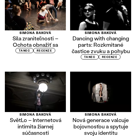
SIMONA BAKOVÁ
SIMONA BAKOVÁ
Sila zraniteľnosti –
Dancing with changing
Ochota obnažiť sa
parts: Rozkmitané
častice zvuku a pohybu
TANEC
RECENZE
TANEC
RECENZE
SIMONA BAKOVÁ
SIMONA BAKOVÁ
SvětLo – Internetová
Nová generace valcuje
intimita žiarnej
bojovnosťou a spytuje
súčasnosti
svoju identitu