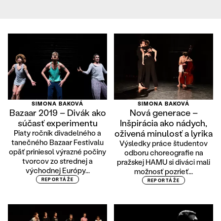
SIMONA BAKOVÁ
SIMONA BAKOVÁ
Bazaar 2019 – Divák ako
Nová generace –
súčasť experimentu
Inšpirácia ako nádych,
oživená minulosť a lyrika
Piaty ročník divadelného a
tanečného Bazaar Festivalu
Výsledky práce študentov
opäť priniesol výrazné počiny
odboru choreografie na
tvorcov zo strednej a
pražskej HAMU si diváci mali
východnej Európy...
možnosť pozrieť...
REPORTÁŽE
REPORTÁŽE