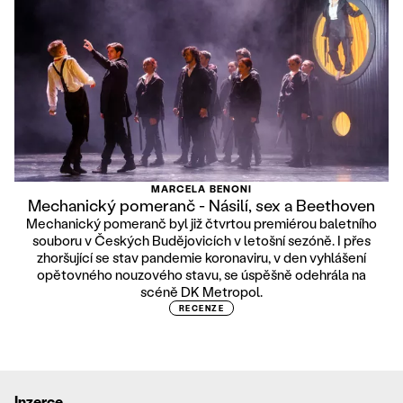
MARCELA BENONI
Mechanický pomeranč - Násilí, sex a Beethoven
Mechanický pomeranč byl již čtvrtou premiérou baletního
souboru v Českých Budějovicích v letošní sezóně. I přes
zhoršující se stav pandemie koronaviru, v den vyhlášení
opětovného nouzového stavu, se úspěšně odehrála na
scéně DK Metropol.
RECENZE
Inzerce