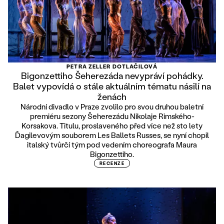
PETRA ZELLER DOTLAČILOVÁ
Bigonzettiho Šeherezáda nevypráví pohádky.
Balet vypovídá o stále aktuálním tématu násilí na
ženách
Národní divadlo v Praze zvolilo pro svou druhou baletní
premiéru sezony Šeherezádu Nikolaje Rimského-
Korsakova. Titulu, proslaveného před více než sto lety
Ďagilevovým souborem Les Ballets Russes, se nyní chopil
italský tvůrčí tým pod vedením choreografa Maura
Bigonzettiho.
RECENZE