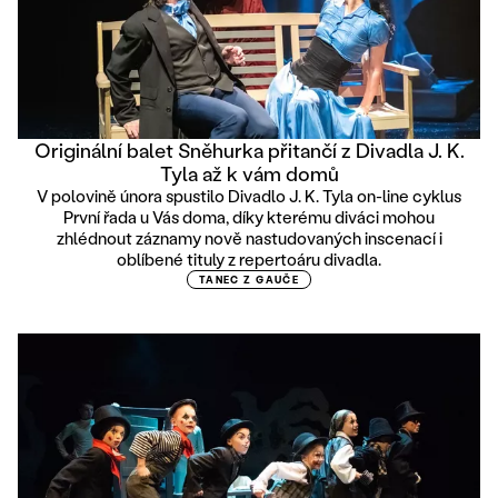
Originální balet Sněhurka přitančí z Divadla J. K.
Tyla až k vám domů
V polovině února spustilo Divadlo J. K. Tyla on-line cyklus
První řada u Vás doma, díky kterému diváci mohou
zhlédnout záznamy nově nastudovaných inscenací i
oblíbené tituly z repertoáru divadla.
TANEC Z GAUČE