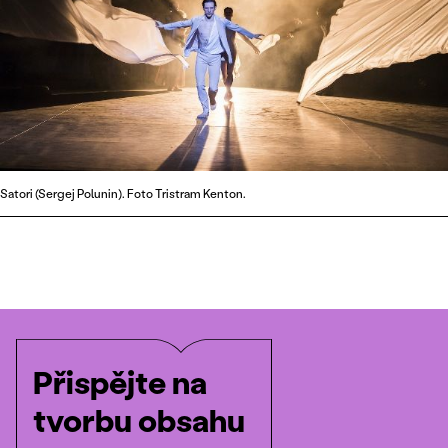
Satori (Sergej Polunin). Foto Tristram Kenton.
Přispějte na
tvorbu obsahu