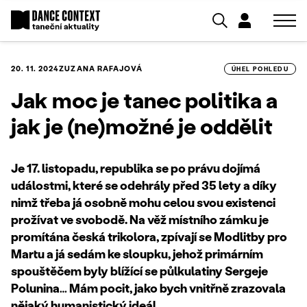
20. 11. 2024
ZUZANA RAFAJOVÁ
ÚHEL POHLEDU
Jak moc je tanec politika a
jak je (ne)možné je oddělit
Je 17. listopadu, republika se po právu dojímá
událostmi, které se odehrály před 35 lety a díky
nimž třeba já osobně mohu celou svou existenci
prožívat ve svobodě. Na věž místního zámku je
promítána česká trikolora, zpívají se Modlitby pro
Martu a já sedám ke sloupku, jehož primárním
spouštěčem byly blížící se půlkulatiny Sergeje
Polunina… Mám pocit, jako bych vnitřně zrazovala
nějaký humanistický ideál.