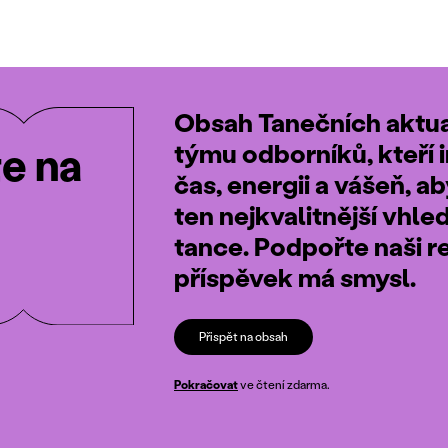
Obsah Tanečních aktual
týmu odborníků, kteří i
te na
čas, energii a vášeň, a
ten nejkvalitnější vhle
tance. Podpořte naši r
příspěvek má smysl.
Přispět na obsah
Pokračovat
ve čtení zdarma.