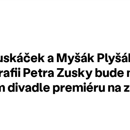
uskáček a Myšák Plyšá
afii Petra Zusky bude 
 divadle premiéru na 