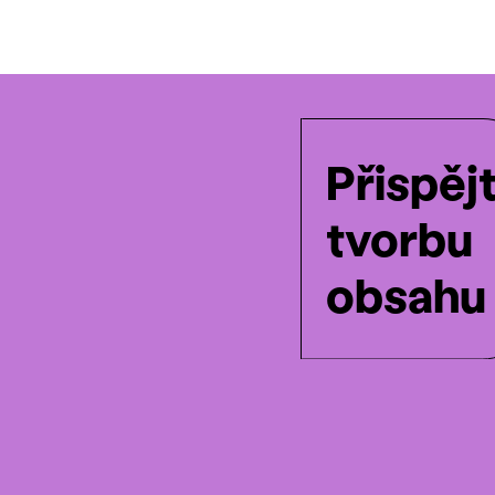
Přispěj
tvorbu
obsahu