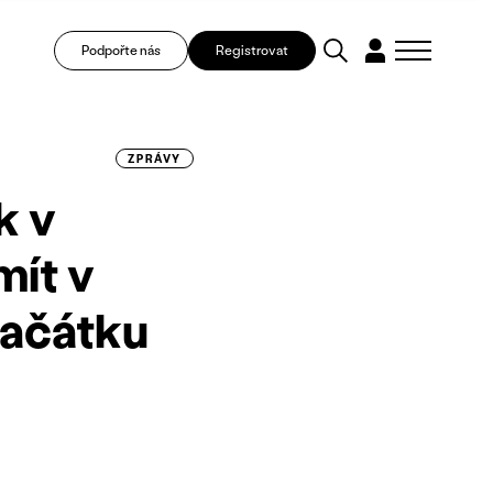
Podpořte nás
Registrovat
ZPRÁVY
k v
mít v
začátku