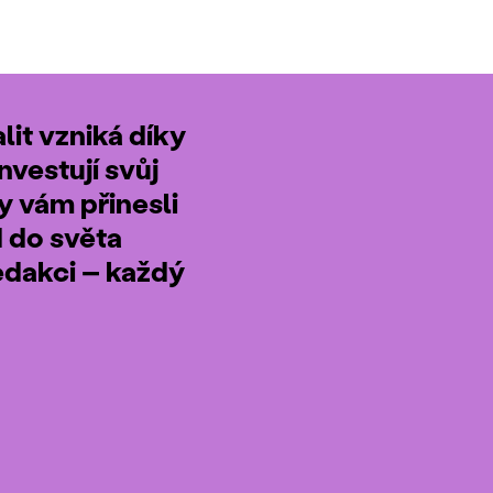
it vzniká díky
nvestují svůj
by vám přinesli
d do světa
edakci – každý