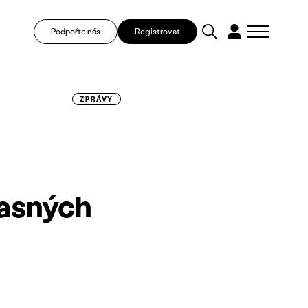
Podpořte nás
Registrovat
ZPRÁVY
asných