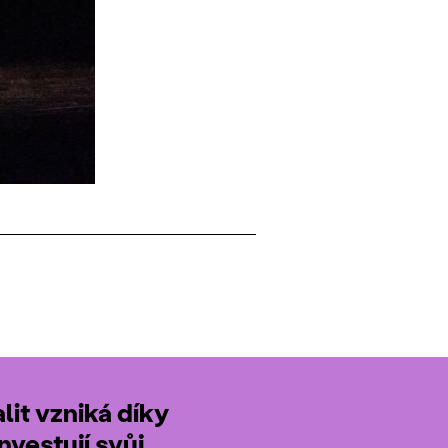
it vzniká díky
nvestují svůj