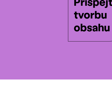
Přispěj
tvorbu
obsahu