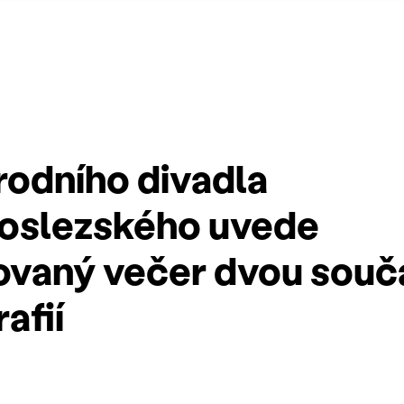
rodního divadla
oslezského uvede
vaný večer dvou souč
afií