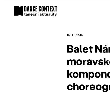
19. 11. 2019
Balet Ná
moravsk
kompono
choreogr