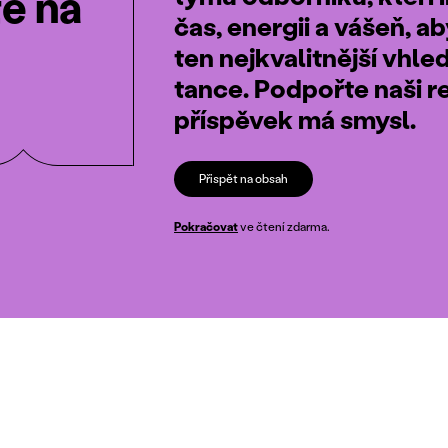
te na
čas, energii a vášeň, a
ten nejkvalitnější vhle
tance. Podpořte naši r
příspěvek má smysl.
Přispět na obsah
Pokračovat
ve čtení zdarma.