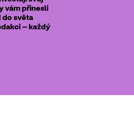
by vám přinesli
d do světa
edakci – každý