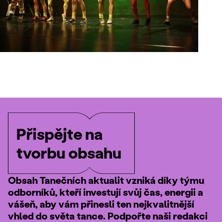
Přispějte na
tvorbu obsahu
Obsah Tanečních aktualit vzniká díky týmu
odborníků, kteří investují svůj čas, energii a
vášeň, aby vám přinesli ten nejkvalitnější
vhled do světa tance. Podpořte naši redakci