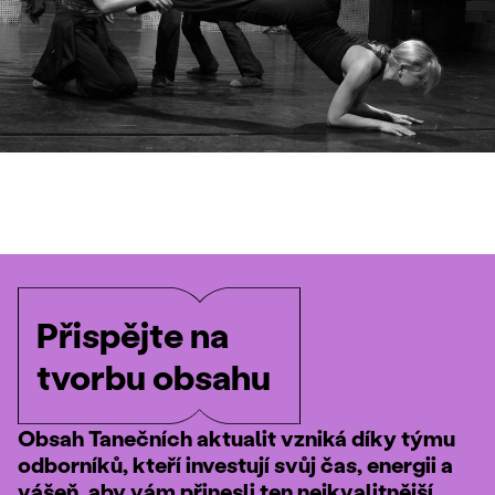
Přispějte na
tvorbu obsahu
Obsah Tanečních aktualit vzniká díky týmu
odborníků, kteří investují svůj čas, energii a
vášeň, aby vám přinesli ten nejkvalitnější