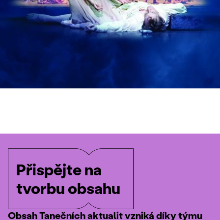
Přispějte na
tvorbu obsahu
Obsah Tanečních aktualit vzniká díky týmu