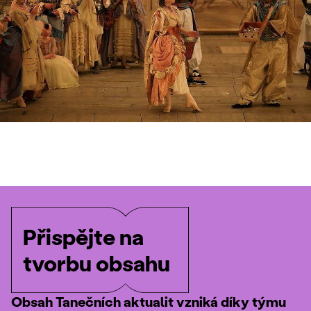
Přispějte na
tvorbu obsahu
Obsah Tanečních aktualit vzniká díky týmu