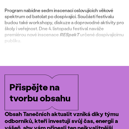
Program nabídne sedm inscenací oslovujících věkové
spektrum od batolat po dospívající. Součástí festivalu
budou také workshopy, diskuze a doprovodné aktivity pro
školy i veřejnost. Dne 4. listopadu festival naváže
premiérou nové inscenace
RESpekT
určené dospívajícímu
publiku.
Přispějte na
tvorbu obsahu
Obsah Tanečních aktualit vzniká díky týmu
odborníků, kteří investují svůj čas, energii a
vášeň, aby vám přinesli ten nejkvalitnější