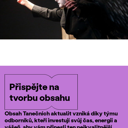
Přispějte na
tvorbu obsahu
Obsah Tanečních aktualit vzniká díky týmu
odborníků, kteří investují svůj čas, energii a
vášeň, aby vám přinesli ten nejkvalitnější