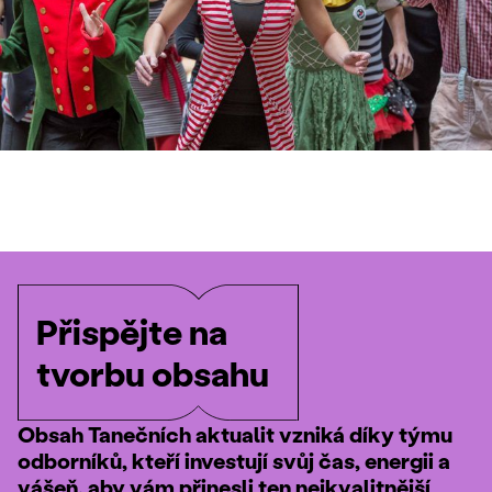
Přispějte na
tvorbu obsahu
Obsah Tanečních aktualit vzniká díky týmu
odborníků, kteří investují svůj čas, energii a
vášeň, aby vám přinesli ten nejkvalitnější